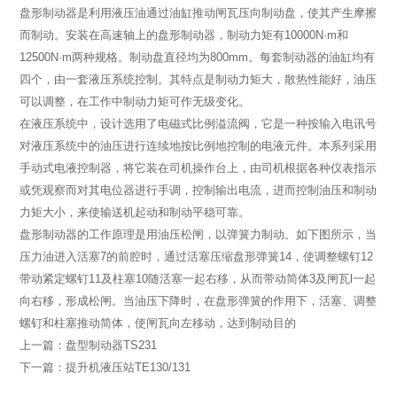
盘形制动器是利用液压油通过油缸推动闸瓦压向制动盘，使其产生摩擦
而制动。安装在高速轴上的盘形制动器，制动力矩有10000N·m和
12500N·m两种规格。制动盘直径均为800mm。每套制动器的油缸均有
四个，由一套液压系统控制。其特点是制动力矩大，散热性能好，油压
可以调整，在工作中制动力矩可作无级变化。
在液压系统中，设计选用了电磁式比例溢流阀，它是一种按输入电讯号
对液压系统中的油压进行连续地按比例地控制的电液元件。本系列采用
手动式电液控制器，将它装在司机操作台上，由司机根据各种仪表指示
或凭观察而对其电位器进行手调，控制输出电流，进而控制油压和制动
力矩大小，来使输送机起动和制动平稳可靠。
盘形制动器的工作原理是用油压松闸，以弹簧力制动。如下图所示，当
压力油进入活塞7的前腔时，通过活塞压缩盘形弹簧14，使调整螺钉12
带动紧定螺钉11及柱塞10随活塞一起右移，从而带动简体3及闸瓦l一起
向右移，形成松闸。当油压下降时，在盘形弹簧的作用下，活塞、调整
螺钉和柱塞推动简体，使闸瓦向左移动，达到制动目的
上一篇：盘型制动器TS231
下一篇：提升机液压站TE130/131